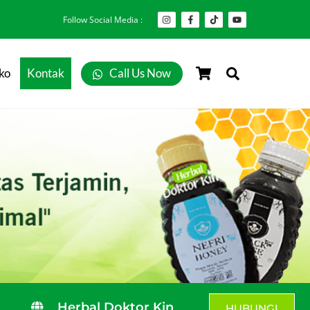
Follow Social Media :
Cart
Search
ko
Kontak
Call Us Now
Herbal Doktor Kin
HUBUNGI