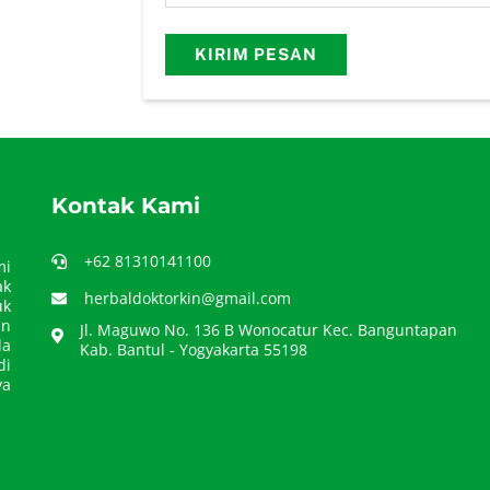
Kontak Kami
+62 81310141100
mi
ak
herbaldoktorkin@gmail.com
uk
an
Jl. Maguwo No. 136 B Wonocatur Kec. Banguntapan
da
Kab. Bantul - Yogyakarta 55198
di
ya